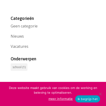
Categorieën
Geen categorie
Nieuws
Vacatures
Onderwerpen
school
(1)
Deze website maakt gebruik van cookies om de werking en

beleving te optimaliseren.




Disclaimer
|
Privacystatement
|
Sitemap
Contact
meer informatie
Ik begrijp het
Home
Scholen
Bellen
Mailen